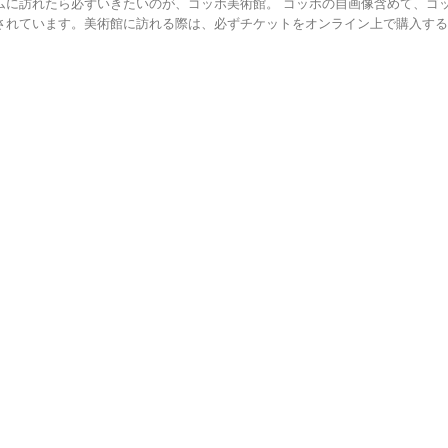
自画像
情報】
テルダム
式HPチケット予約方法
,
アムステルダム
,
オランダ
,
ゴッホ美術館
,
ジャガイモを食べる人々
,
自画像
ムに訪れたら必ずいきたいのが、ゴッホ美術館。 ゴッホの自画像含めて、ゴ
されています。美術館に訪れる際は、必ずチケットをオンライン上で購入する