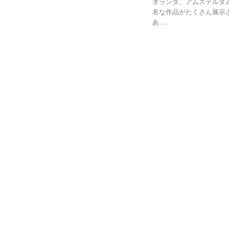
HOME
>
自画像
旅行
【2026年最新
オランダアムス
ゴッホ美術館公
2026/3/15
ひまわり
オランダ、アムステルダ
名な作品がたくさん展示
あ ...