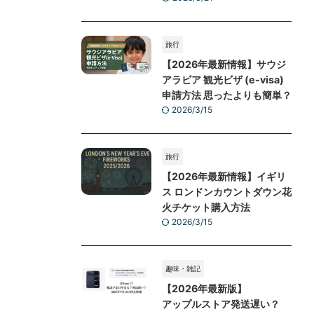
す。
KR Trip Info
旅行
【2026年最新】ベトナム旅
行はGrab(グラブ)が必須！
使い方・注意点とおすすめ
eSIM
2026/3/21
旅行
【2026年最新情報】サウジ
アラビア 観光ビザ (e-visa)
申請方法 思ったよりも簡単？
2026/3/15